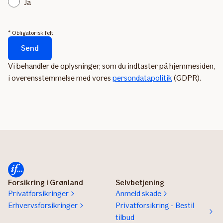
Ja
* Obligatorisk felt
Send
Formularen
Vi behandler de oplysninger, som du indtaster på hjemmesiden,
sendes...
i overensstemmelse med vores
persondatapolitik
(GDPR).
Forsikring i Grønland
Selvbetjening
Privatforsikringer
Anmeld skade
Erhvervsforsikringer
Privatforsikring - Bestil
tilbud