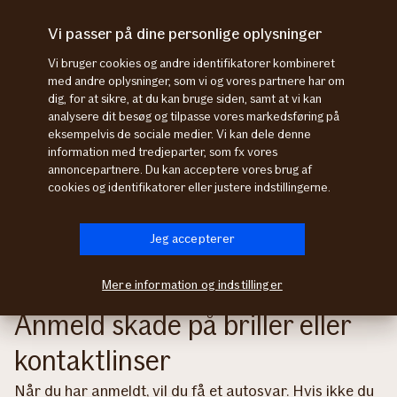
Gå
Gå
til
til
Vi passer på dine personlige oplysninger
Log på
Menu
menu
indhold
Vi bruger cookies og andre identifikatorer kombineret
med andre oplysninger, som vi og vores partnere har om
Anmeld skade
anmeld skade på briller eller kontaktlinser
dig, for at sikre, at du kan bruge siden, samt at vi kan
analysere dit besøg og tilpasse vores markedsføring på
eksempelvis de sociale medier. Vi kan dele denne
information med tredjeparter, som fx vores
annoncepartnere. Du kan acceptere vores brug af
cookies og identifikatorer eller justere indstillingerne.
Jeg accepterer
Mere information og indstillinger
Anmeld skade på briller eller
kontaktlinser
Når du har anmeldt, vil du få et autosvar. Hvis ikke du