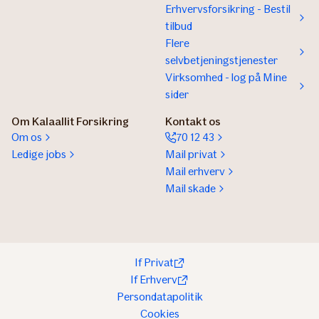
Erhvervsforsikring - Bestil
tilbud
Flere
selvbetjeningstjenester
Virksomhed - log på Mine
sider
Om Kalaallit Forsikring
Kontakt os
Om os
70 12 43
Ledige jobs
Mail privat
Mail erhverv
Mail skade
If Privat
If Erhverv
Persondatapolitik
Cookies