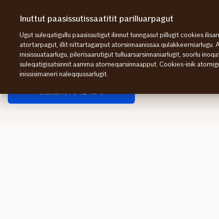
Imarisaanut
ingerlagit
Inuttut paasissutissaatitit parilluarpagut
Ugut suleqatigullu paasissutigut ilinnut tunngasut pillugit cookies ilisarna
atortarpagut, illit nittartagarput atorsinnaanissaa qulakkeerniarlugu.
Attavigisigut
Sisimiut
misissuataarlugu, pilerisaarutigut tulluarsarsinnaniarlugit, soorlu inoq
Sisimiut
suleqatigisatsinnit aamma atorneqarsinnaapput. Cookies-inik atornigut, 
inissisimaneri naleqqussarlugit.
Sianerit 70 12 43