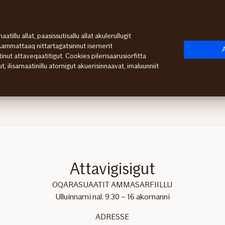
atillu allat, paasissutisallu allat akulerullugit
 Aammattaaq nittartagatsinnut isernerit
atinut attaveqaatitigut. Cookies pilerisaarusiorfitta
ilisarnaatinillu atornigut akuerisinnaavat, imaluunniit
Attavigisigut
OQARASUAATIT AMMASARFIILLU
Ulluinnarni nal. 9.30 – 16 akornanni
ADRESSE