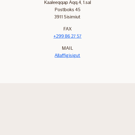
Kaaleeqqap Aqq.4, 1.sal
Postboks 45
3911 Sisimiut
FAX
+299 86 27 57
MAIL
Allaffigisigut