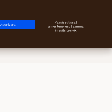
Isertariaaseq
Qulequtaq
Paasissutissat
Akuerivara
annertunerusut aamma
inissitsiterivik