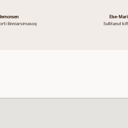
ilemonsen
Else-Mari
orti ilinniarsimasoq
Sullitanut ki