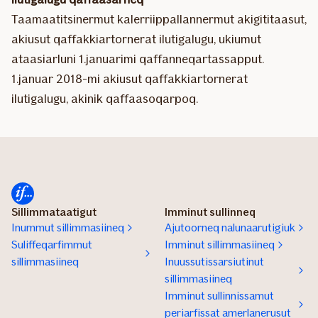
Taamaatitsinermut kalerriippallannermut akigititaasut,
akiusut qaffakkiartornerat ilutigalugu, ukiumut
ataasiarluni 1.januarimi qaffanneqartassapput.
1.januar 2018-mi akiusut qaffakkiartornerat
ilutigalugu, akinik qaffaasoqarpoq.
Sillimmataatigut
Imminut sullinneq
Inummut sillimmasiineq
Ajutoorneq nalunaarutigiuk
Suliffeqarfimmut
Imminut sillimmasiineq
sillimmasiineq
Inuussutissarsiutinut
sillimmasiineq
Imminut sullinnissamut
periarfissat amerlanerusut