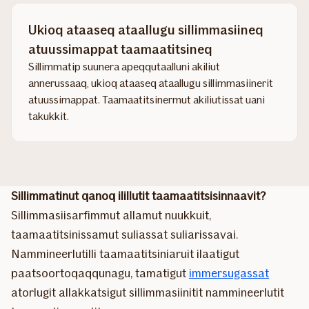
Ukioq ataaseq ataallugu sillimmasiineq
atuussimappat taamaatitsineq
Sillimmatip suunera apeqqutaalluni akiliut
annerussaaq, ukioq ataaseq ataallugu sillimmasiinerit
atuussimappat. Taamaatitsinermut akiliutissat uani
takukkit.
Sillimmatinut qanoq ilillutit taamaatitsisinnaavit?
Sillimmasiisarfimmut allamut nuukkuit,
taamaatitsinissamut suliassat suliarissavai.
Nammineerlutilli taamaatitsiniaruit ilaatigut
paatsoortoqaqqunagu, tamatigut
immersugassat
atorlugit allakkatsigut sillimmasiinitit nammineerlutit