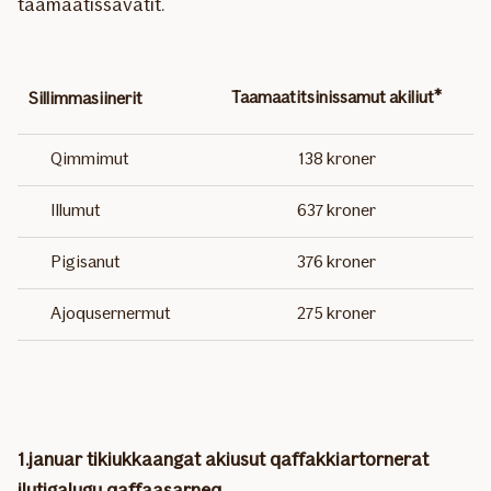
taamaatissavatit.
Taamaatitsinissamut akiliut*
Sillimmasiinerit
Qimmimut
138 kroner
Illumut
637 kroner
Pigisanut
376 kroner
Ajoqusernermut
275 kroner
1.januar tikiukkaangat akiusut qaffakkiartornerat
ilutigalugu qaffaasarneq