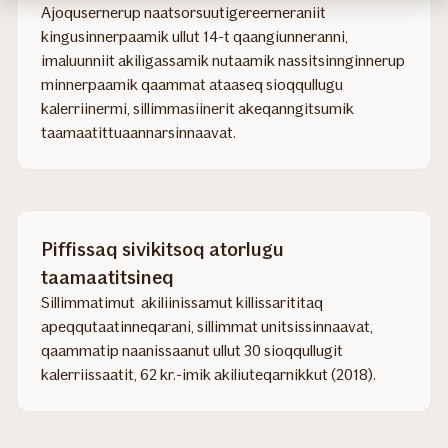
Ajoqusernerup naatsorsuutigereerneraniit
kingusinnerpaamik ullut 14-t qaangiunneranni,
imaluunniit akiligassamik nutaamik nassitsinnginnerup
minnerpaamik qaammat ataaseq sioqqullugu
kalerriinermi, sillimmasiinerit akeqanngitsumik
taamaatittuaannarsinnaavat.
Piffissaq sivikitsoq atorlugu
taamaatitsineq
Sillimmatimut akiliinissamut killissarititaq
apeqqutaatinneqarani, sillimmat unitsissinnaavat,
qaammatip naanissaanut ullut 30 sioqqullugit
kalerriissaatit, 62 kr.-imik akiliuteqarnikkut (2018).