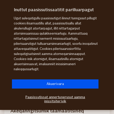
Imarisaanut
ingerlagit
Inuttut paasissutissaatitit parilluarpagut
Isertariaaseq
Qulequtaq
Ugut suleqatigullu paasissutigut ilinnut tunngasut pillugit
Inuup nammineq
cookies ilisarnaatillu allat, paasissutisallu allat
akulerullugit atortarpagut, illit nittartagarput
atorsinnaanissaa qulakkeerniarlugu. Aammattaaq
sillimmataanut ima
nittartagatsinnut isernerit misissuataarlugu,
pilerisaarutigut tulluarsarsinnaniarlugit, soorlu inoqatinut
attaveqaatitigut. Cookies pilerisaarusiorfitta
taamaatitsissaatit
suleqatigisatsinnit aamma atorneqarsinnaapput.
Cookies-inik atornigut, ilisarnaatinillu atornigut
Taamaatitsinissat kissaatigigukku, ukuninnga
akuerisinnaavat, imaluunniit inissisimaneri
naleqqussarlugit.
periarfissaqarputit:
Akuerivara
Paasissutissat annertunerusut aamma
inissitsiterivik
Akeqanngitsumik taamaatitsineq